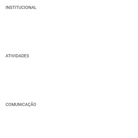
INSTITUCIONAL
Sobre Nós
Retiros
Parceiros
Recanto Ame+
ATIVIDADES
Retiros
Eventos
Cursos Ame+
Loja Virtual
COMUNICAÇÃO
Blog
Galeria Compartilhada
Benfeitor Ame+
Contato