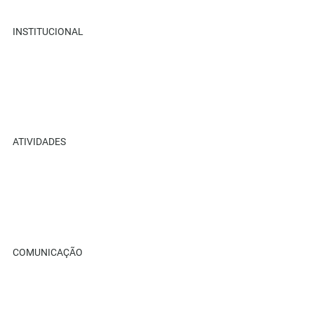
INSTITUCIONAL
Sobre Nós
Retiros
Parceiros
Recanto Ame+
ATIVIDADES
Retiros
Eventos
Cursos Ame+
Loja Virtual
COMUNICAÇÃO
Blog
Galeria Compartilhada
Benfeitor Ame+