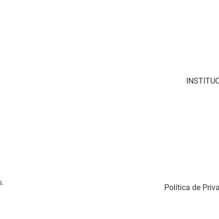
INSTITU
S
P
Reca
s.
Política de Priv