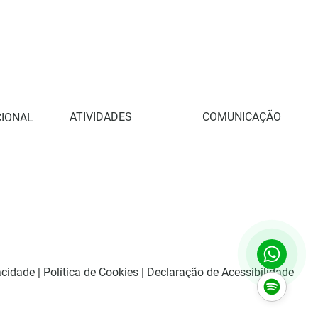
ATIVIDADES
COMUNICAÇÃO
CIONAL
Retiros
Blog
obre Nós
Eventos
Galeria Compartilhada
Retiros
Cursos Ame+
Benfeitor Ame+
arceiros
Loja Virtual
Contato
nto Ame+
acidade |
Política de Cookies |
Declaração de Acessibilidade