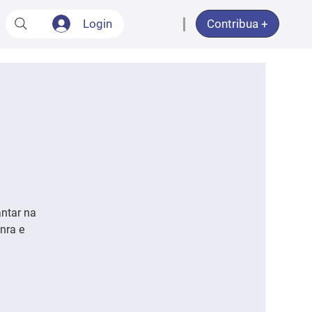
Login
Contribua +
ntar na
nra e