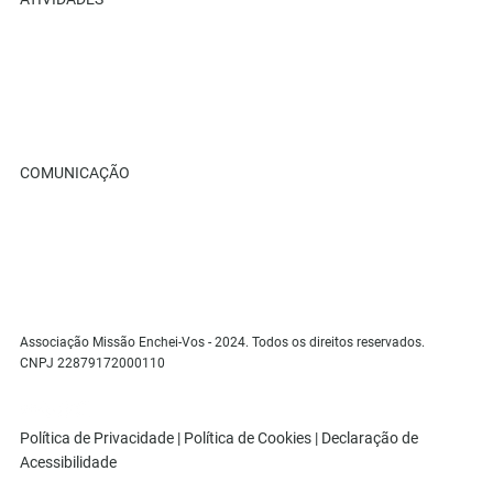
Retiros
Eventos
Cursos Ame+
Loja Virtual
COMUNICAÇÃO
Blog
Galeria Compartilhada
Benfeitor Ame+
Contato
Associação Missão Enchei-Vos - 2024. Todos os direitos reservados.
CNPJ 22879172000110
Política de Privacidade |
Política de Cookies |
Declaração de
Acessibilidade