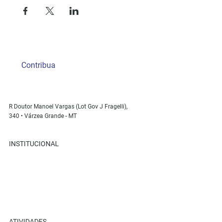
Contribua
R Doutor Manoel Vargas (Lot Gov J Fragelli),
340 • Várzea Grande - MT
INSTITUCIONAL
Sobre Nós
Retiros
Parceiros
Recanto Ame+
ATIVIDADES