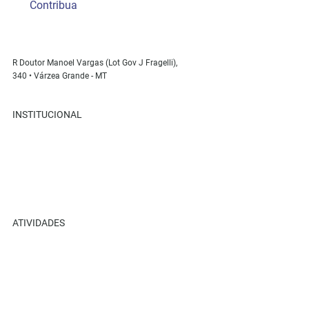
Contribua
R Doutor Manoel Vargas (Lot Gov J Fragelli),
340 • Várzea Grande - MT
INSTITUCIONAL
Sobre Nós
Retiros
Parceiros
Recanto Ame+
ATIVIDADES
Retiros
Eventos
Cursos Ame+
Loja Virtual