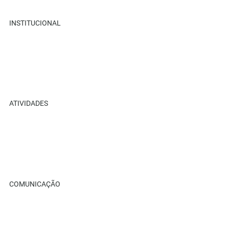
INSTITUCIONAL
Sobre Nós
Retiros
Parceiros
Recanto Ame+
ATIVIDADES
Retiros
Eventos
Cursos Ame+
Loja Virtual
COMUNICAÇÃO
Blog
Galeria Compartilhada
Benfeitor Ame+