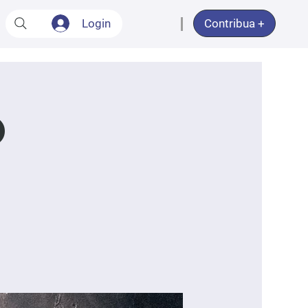
Login
Contribua +
O